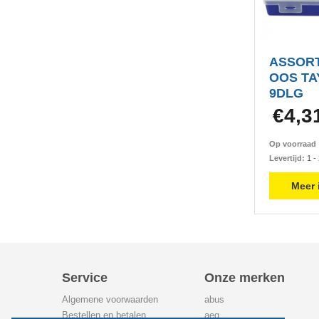
ASSOR
OOS TA
9DLG
€4,3
Op voorraa
Levertijd:
1 -
Meer 
Service
Onze merken
Algemene voorwaarden
abus
Bestellen en betalen
aeg