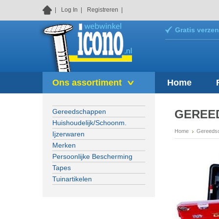
Log In
Registreren
Gratis verzen
Ons assortiment
Home
Gereedschappen
GEREE
Huishoudelijk/Schoonm.
Home
Gereeds
Ijzerwaren
Merken
Persoonlijke Bescherming
Tapes
Tuinartikelen