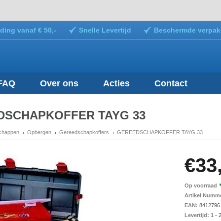
ding vanaf € 50,-
Snelle Levertijd
Beschermde verpak
FAQ
Over ons
Acties
Contact
DSCHAPKOFFER TAYG 33
chappen
Opbergen
Gereedschapkoffers
GEREEDSCHAPKOFFER TAYG 33
€33
Op voorraad
Artikel Numm
EAN:
8412796
Levertijd:
1 - 