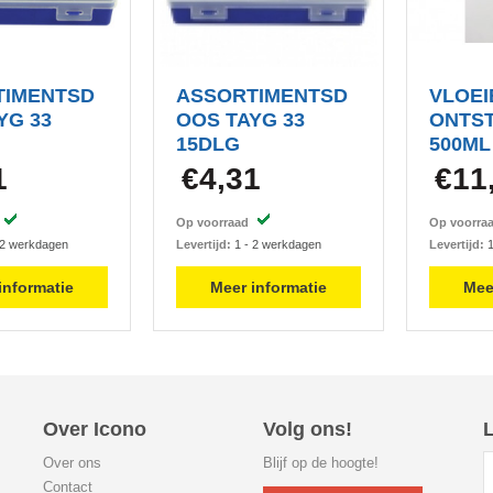
TIMENTSD
ASSORTIMENTSD
VLOE
YG 33
OOS TAYG 33
ONTS
15DLG
500ML
1
€4,31
€11
d
Op voorraad
Op voorr
 2 werkdagen
Levertijd:
1 - 2 werkdagen
Levertijd:
1
informatie
Meer informatie
Mee
Over Icono
Volg ons!
L
Over ons
Blijf op de hoogte!
Contact