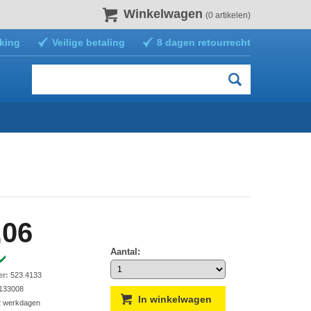
Winkelwagen
(0 artikelen)
king
Veilige betaling
8 dagen retourrecht
,06
Aantal:
er:
523.4133
133008
2 werkdagen