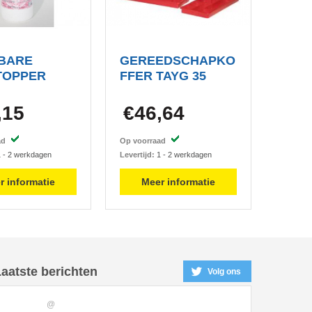
IBARE
GEREEDSCHAPKO
TOPPER
FFER TAYG 35
,15
€46,64
aad
Op voorraad
 - 2 werkdagen
Levertijd:
1 - 2 werkdagen
r informatie
Meer informatie
aatste berichten
Volg ons
@