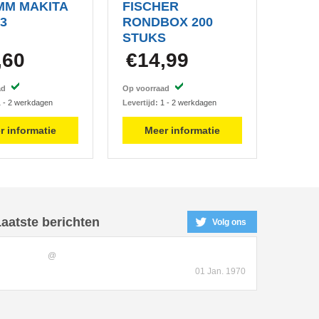
MM MAKITA
FISCHER
03
RONDBOX 200
STUKS
,60
€14,99
aad
Op voorraad
 - 2 werkdagen
Levertijd:
1 - 2 werkdagen
r informatie
Meer informatie
aatste berichten
Volg ons
@
01 Jan. 1970