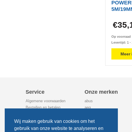
POWER
5M/19MM
€35,
Op voorraa
Levertijd:
1 -
Meer 
Service
Onze merken
Algemene voorwaarden
abus
Bestellen en betalen
aeg
Bezorgen
airpress
Ruilen en retourneren
ajax
Wij maken gebruik van cookies om het
Annuleren
alabastine
gebruik van onze website te analyseren en