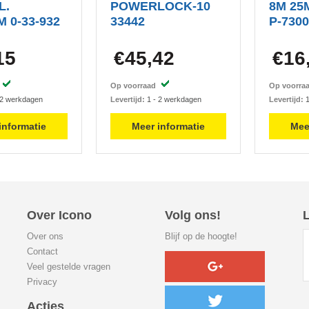
L.
POWERLOCK-10
8M 25
 0-33-932
33442
P-730
15
€45,42
€16
d
Op voorraad
Op voorr
 2 werkdagen
Levertijd:
1 - 2 werkdagen
Levertijd:
1
informatie
Meer informatie
Mee
Over Icono
Volg ons!
L
Over ons
Blijf op de hoogte!
Contact
Veel gestelde vragen
Privacy
Acties