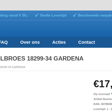
ding vanaf € 50,-
Snelle Levertijd
Beschermde verpak
FAQ
Over ons
Acties
Contact
LBROES 18299-34 GARDENA
18299-34 GARDENA
€17
Op voorraad
Artikel Numm
EAN:
4078500
Levertijd:
1 - 