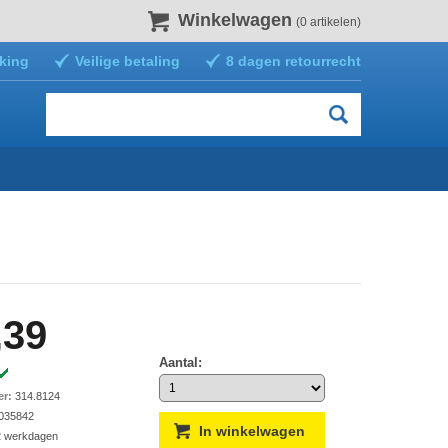
Winkelwagen
(0 artikelen)
king
Veilige betaling
8 dagen retourrecht
,39
Aantal:
er:
314.8124
035842
2 werkdagen