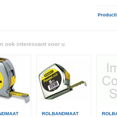
Producti
n ook interessant voor u
NDMAAT
ROLBANDMAAT
ROLB