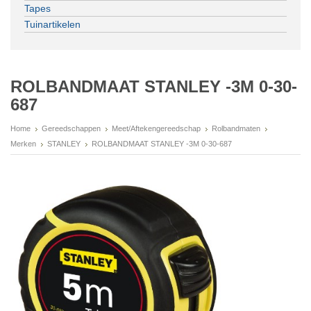
Tapes
Tuinartikelen
ROLBANDMAAT STANLEY -3M 0-30-
687
Home
Gereedschappen
Meet/Aftekengereedschap
Rolbandmaten
Merken
STANLEY
ROLBANDMAAT STANLEY -3M 0-30-687